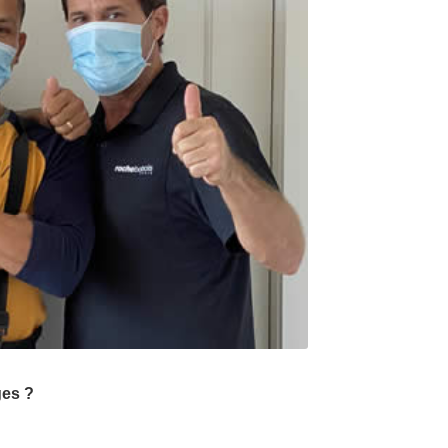
ges ?