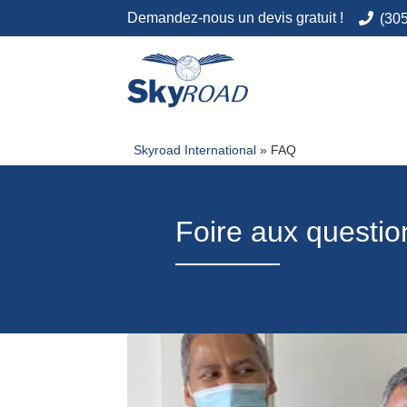
(30
Aller
Aller
à
au
la
contenu
Skyroad International
»
FAQ
navigation
Foire aux questio